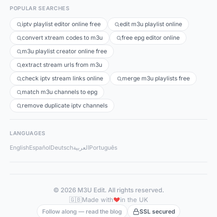
POPULAR SEARCHES
iptv playlist editor online free
edit m3u playlist online
convert xtream codes to m3u
free epg editor online
m3u playlist creator online free
extract stream urls from m3u
check iptv stream links online
merge m3u playlists free
match m3u channels to epg
remove duplicate iptv channels
LANGUAGES
English
Español
Deutsch
العربية
Português
© 2026 M3U Edit. All rights reserved.
🇬🇧
Made with
in the UK
Follow along — read the blog
SSL secured