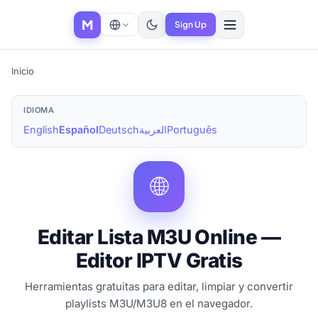
M
Sign Up
Inicio
IDIOMA
English
Español
Deutsch
العربية
Português
🌐
Editar Lista M3U Online —
Editor IPTV Gratis
Herramientas gratuitas para editar, limpiar y convertir
playlists M3U/M3U8 en el navegador.